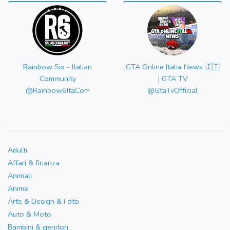
Rainbow Six - Italian
GTA Online Italia News 🇮🇹
Community
| GTA TV
@Rainbow6ItaCom
@GtaTvOfficial
Adulti
Affari & finanza
Animali
Anime
Arte & Design & Foto
Auto & Moto
Bambini & genitori