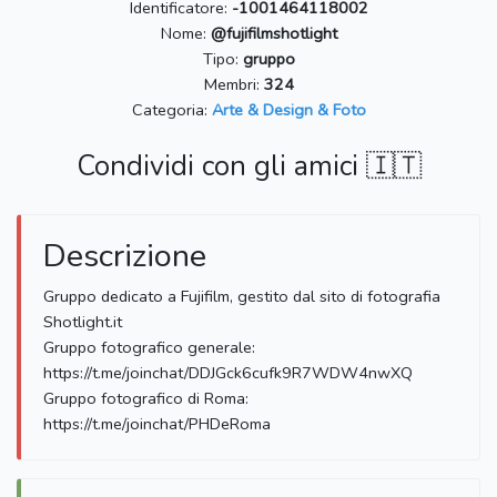
Identificatore:
-1001464118002
Nome:
@fujifilmshotlight
Tipo:
gruppo
Membri:
324
Categoria:
Arte & Design & Foto
Condividi con gli amici 🇮🇹
Descrizione
Gruppo dedicato a Fujifilm, gestito dal sito di fotografia
Shotlight.it
Gruppo fotografico generale:
https://t.me/joinchat/DDJGck6cufk9R7WDW4nwXQ
Gruppo fotografico di Roma:
https://t.me/joinchat/PHDeRoma