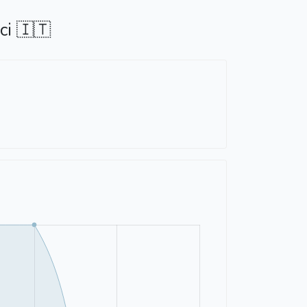
ci 🇮🇹