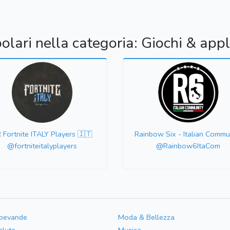
olari nella categoria: Giochi & appl
 Fortnite ITALY Players 🇮🇹
Rainbow Six - Italian Commu
@fortniteitalyplayers
@Rainbow6ItaCom
 bevande
Moda & Bellezza
alute
Musica