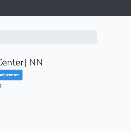
Center| NN
elpcenter
2