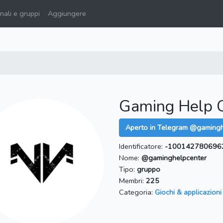
ali e gruppi
Aggiungere
Gaming Help 
Aperto in Telegram @gamingh
Identificatore:
-100142780696
Nome:
@gaminghelpcenter
Tipo:
gruppo
Membri:
225
Categoria:
Giochi & applicazioni