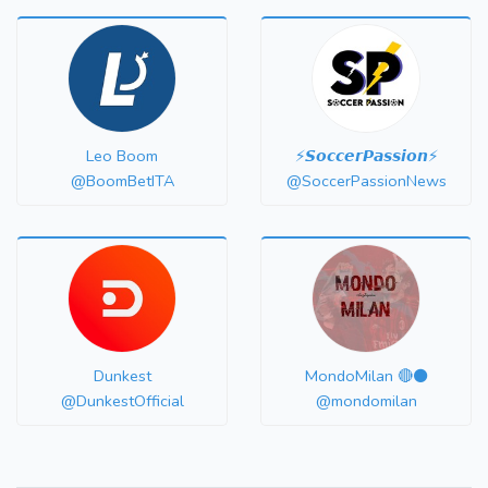
Leo Boom
⚡️𝙎𝙤𝙘𝙘𝙚𝙧𝙋𝙖𝙨𝙨𝙞𝙤𝙣⚡️
@BoomBetITA
@SoccerPassionNews
Dunkest
MondoMilan 🔴⚫️
@DunkestOfficial
@mondomilan