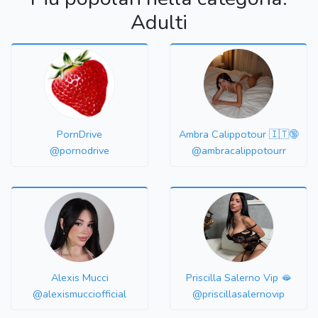
Adulti
PornDrive
Ambra Calippotour 🇮🇹🔞
@pornodrive
@ambracalippotourr
Alexis Mucci
Priscilla Salerno Vip 🫦
@alexismucciofficial
@priscillasalernovip