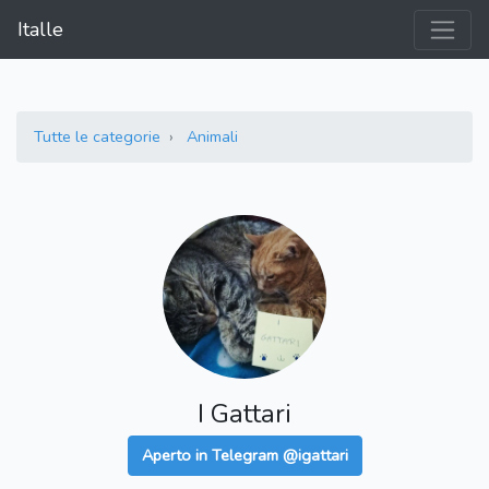
Italle
Tutte le categorie
Animali
I Gattari
Aperto in Telegram @igattari