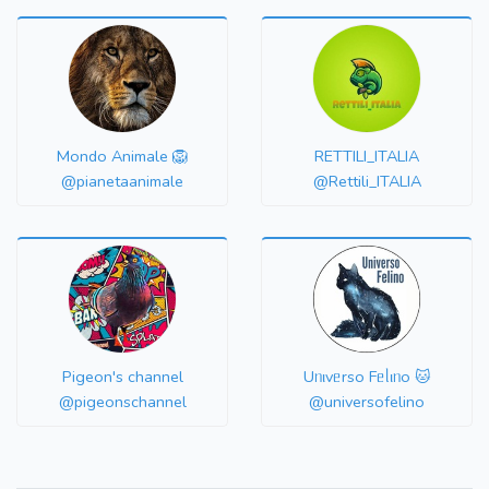
Mondo Animale 🦁
RETTILI_ITALIA
@pianetaanimale
@Rettili_ITALIA
Pigeon's channel
Uᥒιvᥱrso Fᥱᥣιᥒo 🐱
@pigeonschannel
@universofelino