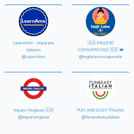
LearnAmo - Imparare
🇬🇧 INGLESE
italiano
CONSAPEVOLE 🇬🇧 ❤️
@LearnAmo
@ingleseconsapevole
Imparo l'inglese 🇬🇧
FUN AND EASY ITALIAN
@imparoinglese
@funandeasyitalian