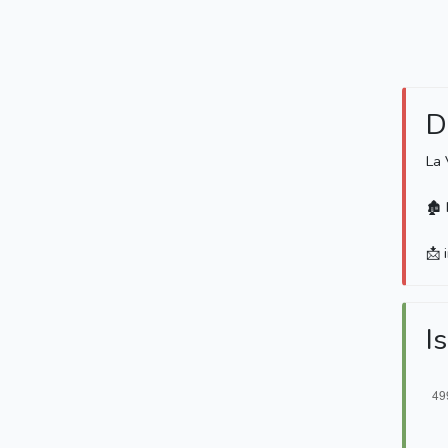
D
La 
🏚 
📩 
Is