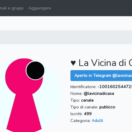
ali e gruppi
Aggiungere
♥️ La Vicina di 
Aperto in Telegram @lavicina
Identificatore:
-100160254472
Nome:
@lavicinadicasa
Tipo:
canale
Tipo di canale:
publicco
Iscritti:
499
Categoria:
Adulti