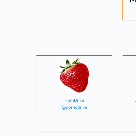
PornDrive
@pornodrive