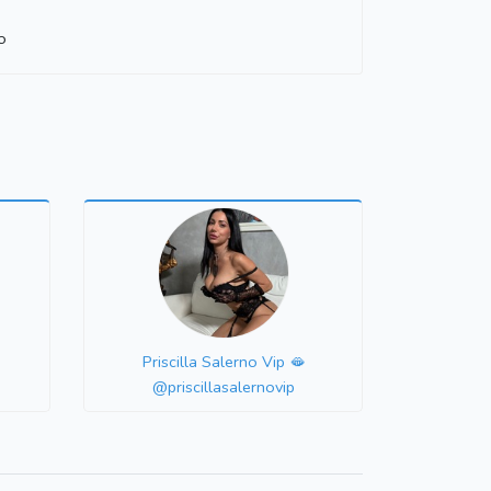
o
i
Priscilla Salerno Vip 🫦
@priscillasalernovip