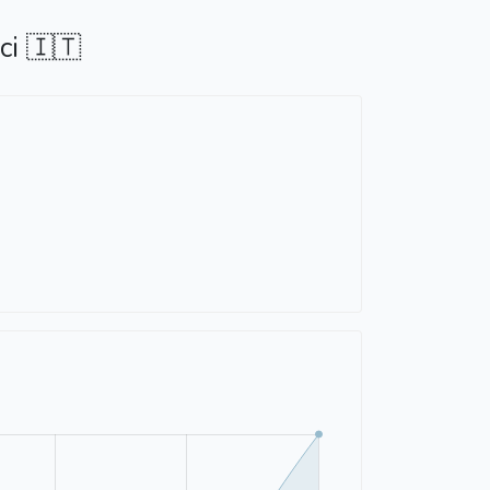
ci 🇮🇹