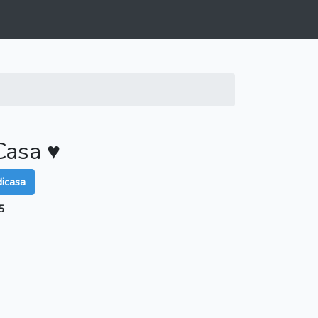
Casa ♥️
dicasa
5