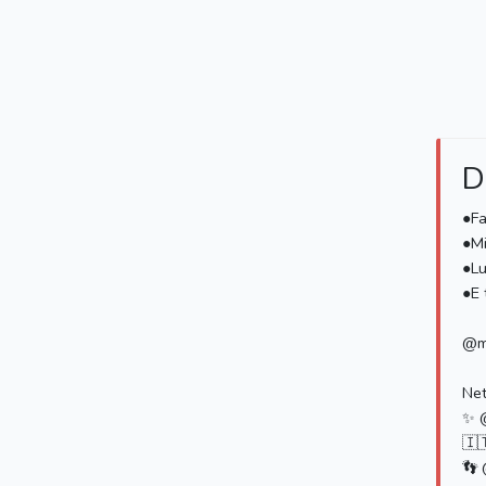
D
●Fa
●Mi
●Lu
●E 
@m
Ne
✨ 
🇮
👣 