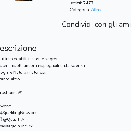
Iscritti:
2472
Categoria:
Altro
Condividi con gli ami
escrizione
tti inspiegabili, misteri e segreti.
steri irrisolti ancora inspiegabili dalla scienza.
oghi e Natura misteriosi.
tanto altro!
iashome 🌸
twork:
@SparklingNetwork
🇹 @Qual_ITA
@disagioinunclick