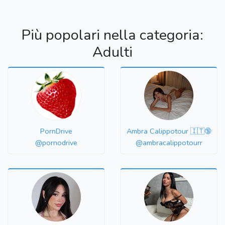
Più popolari nella categoria:
Adulti
PornDrive
Ambra Calippotour 🇮🇹🔞
@pornodrive
@ambracalippotourr