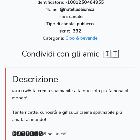
Identificatore:
-1001250464955
Nome:
@nutellaseiunica
Tipo:
canale
Tipo di canale:
publicco
Iscritti:
332
Categoria:
Cibo & bevande
Condividi con gli amici 🇮🇹
Descrizione
ɴᴜᴛᴇʟʟᴀ®, la crema spalmabile alla nocciola più famosa al
mondo!
Tante ricette, curiosità e gif sulla crema spalmabile più
amata al mondo!
🅽🆄🆃🅴🅻🅻🅰® sei unica!