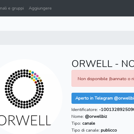
ali e gruppi
Aggiungere
ORWELL - NO
Non disponibile (bannato o 
Aperto in Telegram @orwellbi
Identificatore:
-100132892509
Nome:
@orwellbiz
Tipo:
canale
Tipo di canale:
publicco