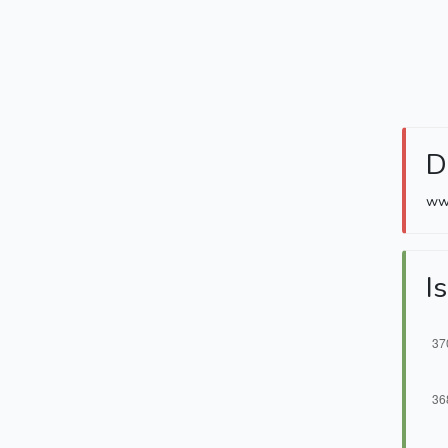
D
www
Is