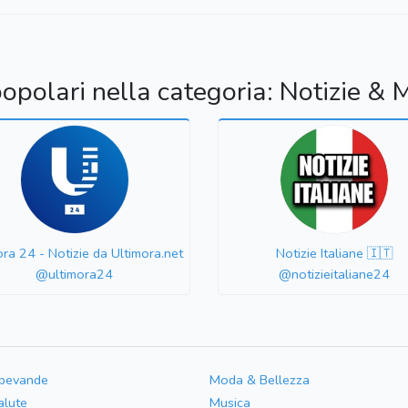
popolari nella categoria: Notizie & 
ora 24 - Notizie da Ultimora.net
Notizie Italiane 🇮🇹
@ultimora24
@notizieitaliane24
 bevande
Moda & Bellezza
alute
Musica