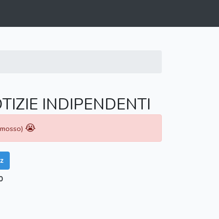
TIZIE INDIPENDENTI
😭
rimosso)
z
0