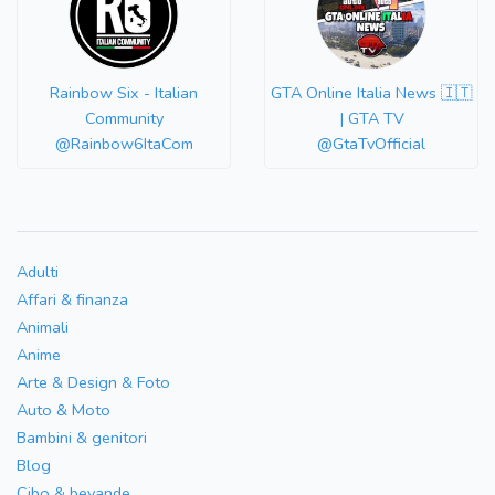
Rainbow Six - Italian
GTA Online Italia News 🇮🇹
Community
| GTA TV
@Rainbow6ItaCom
@GtaTvOfficial
Adulti
Affari & finanza
Animali
Anime
Arte & Design & Foto
Auto & Moto
Bambini & genitori
Blog
Cibo & bevande