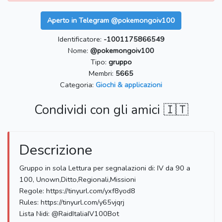
Aperto in Telegram @pokemongoiv100
Identificatore:
-1001175866549
Nome:
@pokemongoiv100
Tipo:
gruppo
Membri:
5665
Categoria:
Giochi & applicazioni
Condividi con gli amici 🇮🇹
Descrizione
Gruppo in sola Lettura per segnalazioni di: IV da 90 a
100, Unown,Ditto,Regionali,Missioni
Regole: https://tinyurl.com/yxf8yod8
Rules: https://tinyurl.com/y65vjqrj
Lista Nidi: @RaidItaliaIV100Bot