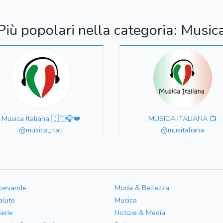
Più popolari nella categoria: Music
Musica Italiana 🇮🇹🎧❤️
MUSICA ITALIANA 📺
@musica_itali
@musitaliana
 bevande
Moda & Bellezza
alute
Musica
Serie
Notizie & Media