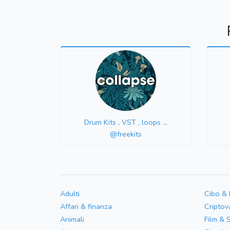
Drum Kits , VST , loops ...
@freekits
Adulti
Cibo &
Affari & finanza
Criptov
Animali
Film & 