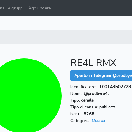
ali e gruppi
Aggiungere
RE4L RMX
Aperto in Telegram @prodbyr
Identificatore:
-100143502723
Nome:
@prodbyre4l
Tipo:
canale
Tipo di canale:
publicco
Iscritti:
5268
Categoria:
Musica