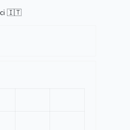
ci 🇮🇹