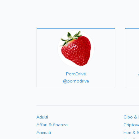
PornDrive
@pornodrive
Adulti
Cibo &
Affari & finanza
Criptov
Animali
Film & 