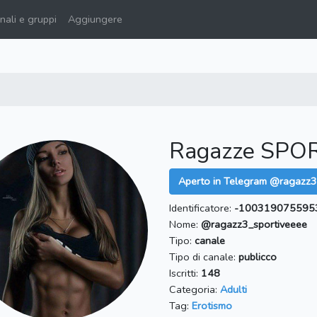
ali e gruppi
Aggiungere
Ragazze SPOR
Aperto in Telegram @ragazz3
Identificatore:
-100319075595
Nome:
@ragazz3_sportiveeee
Tipo:
canale
Tipo di canale:
publicco
Iscritti:
148
Categoria:
Adulti
Tag:
Erotismo