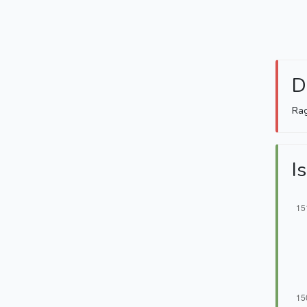
D
Ra
Is