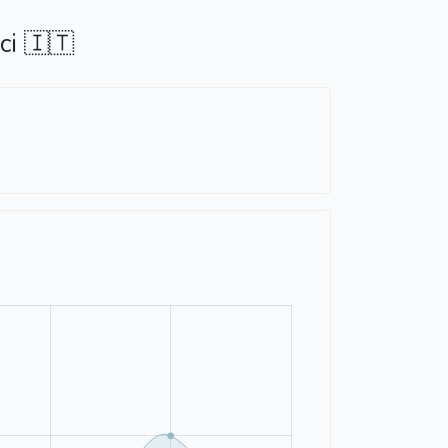
ci 🇮🇹