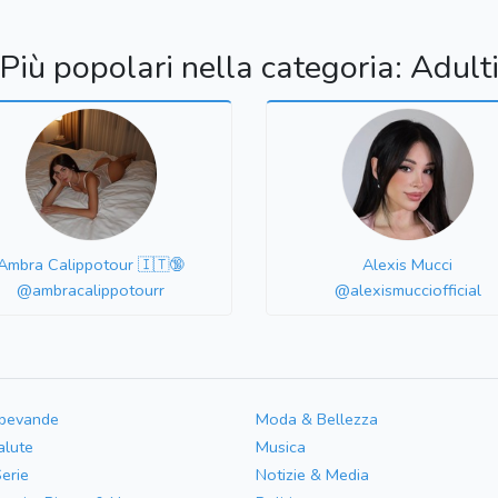
Più popolari nella categoria: Adult
Ambra Calippotour 🇮🇹🔞
Alexis Mucci
@ambracalippotourr
@alexismucciofficial
 bevande
Moda & Bellezza
alute
Musica
Serie
Notizie & Media