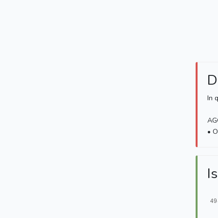
D
In 
AG
• O
Is