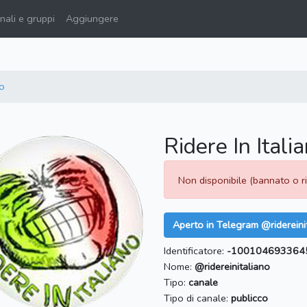
ali e gruppi
Aggiungere
o
Ridere In Itali
Non disponibile (bannato o 
Aperto in Telegram @ridereini
Identificatore:
-100104693364
Nome:
@ridereinitaliano
Tipo:
canale
Tipo di canale:
publicco