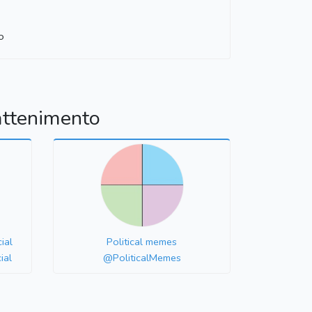
o
attenimento
ial
Political memes
ial
@PoliticalMemes