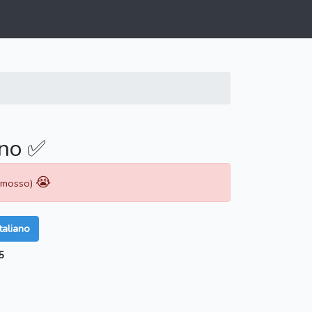
ano ✅
😭
rimosso)
taliano
5