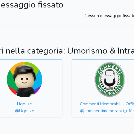
essaggio fissato
Nessun messaggio fissat
ri nella categoria: Umorismo & Intr
Ugolize
Commenti Memorabili - Offic
@Ugolize
@commentimemorabili_offic