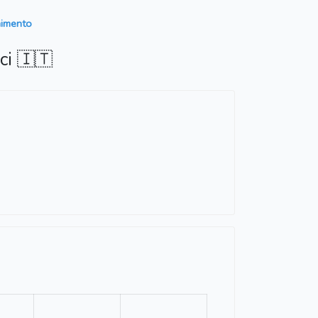
nimento
ci 🇮🇹