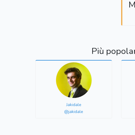
M
Più popola
Jakidale
@jakidale