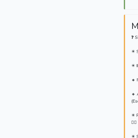
M
❓ 
✴️
✴️
🔸
🔸
(Es
✴️
👉
✴️ 