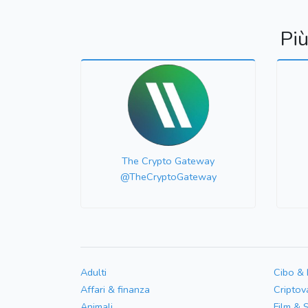
Più
The Crypto Gateway
@TheCryptoGateway
Adulti
Cibo &
Affari & finanza
Criptov
Animali
Film & 