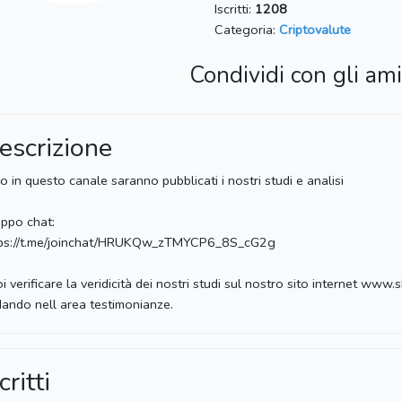
Iscritti:
1208
Categoria:
Criptovalute
Condividi con gli ami
escrizione
o in questo canale saranno pubblicati i nostri studi e analisi
ppo chat:
tps://t.me/joinchat/HRUKQw_zTMYCP6_8S_cG2g
i verificare la veridicità dei nostri studi sul nostro sito internet www.
ando nell area testimonianze.
critti