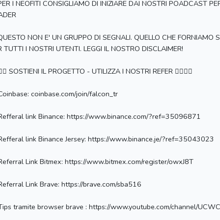
 PER I NEOFITI CONSIGLIAMO DI INIZIARE DAI NOSTRI POADCAST P
ADER
 QUESTO NON E' UN GRUPPO DI SEGNALI. QUELLO CHE FORNIAMO 
 TUTTI I NOSTRI UTENTI. LEGGI IL NOSTRO DISCLAIMER!
👉🏻 SOSTIENI IL PROGETTO - UTILIZZA I NOSTRI REFER 👈🏻👈🏻
Coinbase: coinbase.com/join/falcon_tr
Refferal link Binance: https://www.binance.com/?ref=35096871
Refferal link Binance Jersey: https://www.binance.je/?ref=35043023
Referral Link Bitmex: https://www.bitmex.com/register/owxJ8T
Referral Link Brave: https://brave.com/sba516
 Tips tramite browser brave : https://www.youtube.com/channel/