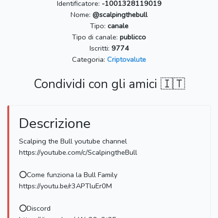
Identificatore:
-1001328119019
Nome:
@scalpingthebull
Tipo:
canale
Tipo di canale:
publicco
Iscritti:
9774
Categoria:
Criptovalute
Condividi con gli amici 🇮🇹
Descrizione
Scalping the Bull youtube channel
https://youtube.com/c/ScalpingtheBull
⭕Come funziona la Bull Family
https://youtu.be/r3APTluEr0M
⭕Discord