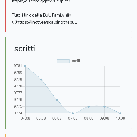
https://discord.gg/cWs29p2t2F
Tutti i link della Bull Family 👪
⭕https://linktr.ee/scalpingthebull
Iscritti