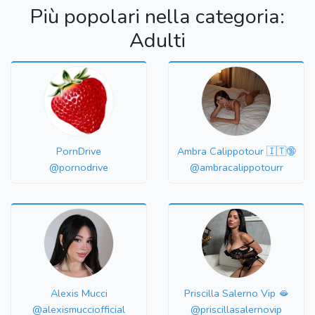
Più popolari nella categoria:
Adulti
PornDrive
Ambra Calippotour 🇮🇹🔞
@pornodrive
@ambracalippotourr
Alexis Mucci
Priscilla Salerno Vip 🫦
@alexismucciofficial
@priscillasalernovip