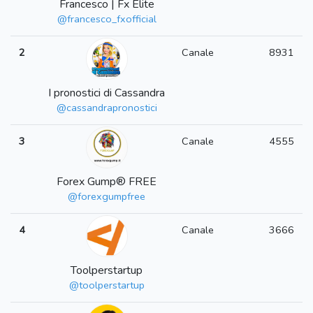
Francesco | Fx Elite
@francesco_fxofficial
2
Canale
8931
I pronostici di Cassandra
@cassandrapronostici
3
Canale
4555
Forex Gump® FREE
@forexgumpfree
4
Canale
3666
Toolperstartup
@toolperstartup