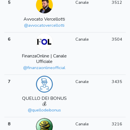
5
Canale
3512
Avvocato Vercellotti
@avvocatovercellotti
6
Canale
3504
FinanzaOnline | Canale
Ufficiale
@finanzaonlineofficial
7
Canale
3435
QUELLO DEI BONUS
💰
@quellodeibonus
8
Canale
3216