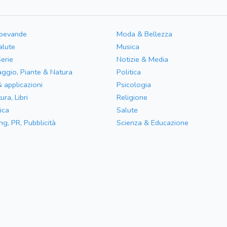
 bevande
Moda & Bellezza
alute
Musica
Serie
Notizie & Media
aggio, Piante & Natura
Politica
& applicazioni
Psicologia
ura, Libri
Religione
ica
Salute
ng, PR, Pubblicità
Scienza & Educazione