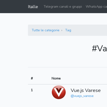
Italle
Telegram canali e gruppi
WhatsApp can
Tutte le categorie
Tag
#Va
#
Nome
Vue.js Varese
1
@vuejs_varese