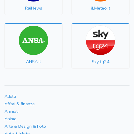
RaiNews
iLMeteo.it
ANSA.it
Sky tg24
Adulti
Affari & finanza
Animali
Anime
Arte & Design & Foto
Auto & Moto