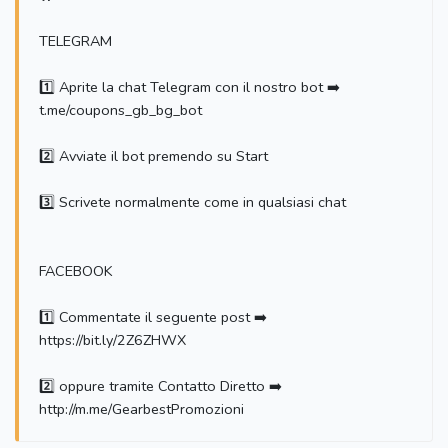
TELEGRAM
1️⃣ Aprite la chat Telegram con il nostro bot ➡️
t.me/coupons_gb_bg_bot
2️⃣ Avviate il bot premendo su Start
3️⃣ Scrivete normalmente come in qualsiasi chat
FACEBOOK
1️⃣ Commentate il seguente post ➡️
https://bit.ly/2Z6ZHWX
2️⃣ oppure tramite Contatto Diretto ➡️
http://m.me/GearbestPromozioni