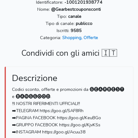
Identificatore:
-1001201938774
Nome:
@Gearbestcouponsconti
Tipo:
canale
Tipo di canale:
publicco
Iscritti:
9585
Categoria:
Shopping, Offerte
Condividi con gli amici 🇮🇹
Descrizione
Codici sconto, offerte e promozioni da 🅖🅔🅐🅡🅑🅔🅢🅣
e 🅑🅐🅝🅖🅖🅞🅞🅓.
‼️I NOSTRI RIFERIMENTI UFFICIALI‼️
➡️TELEGRAM https://goo.gl/SAF8Rh
➡️PAGINA FACEBOOK https://goo.gl/KeuBGo
➡️GRUPPO FACEBOOK https://goo.gl/KjvKSs
➡️INSTAGRAM https://goo.gl/Acuu38