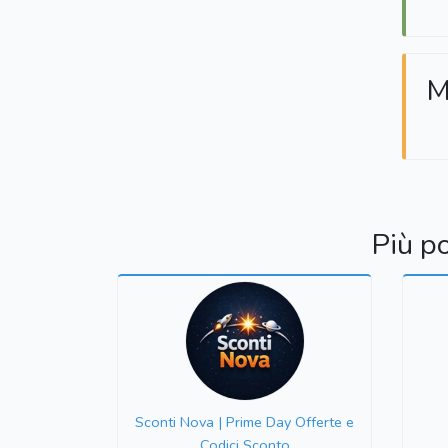
M
Più p
Sconti Nova | Prime Day Offerte e
Codici Sconto