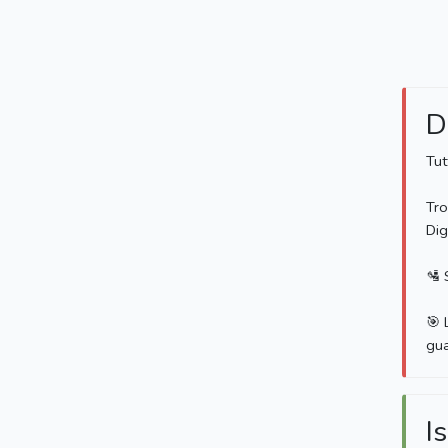
D
Tut
Tro
Dig
🛂 
🎯 
gua
Is