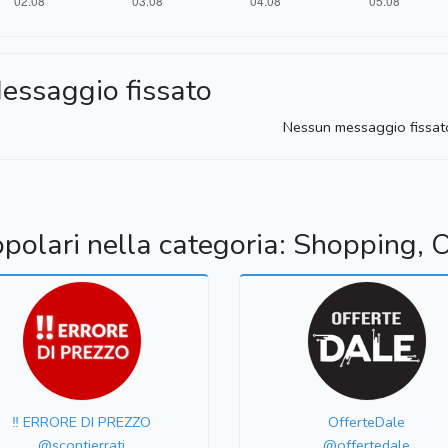
essaggio fissato
Nessun messaggio fissat
opolari nella categoria: Shopping, O
‼️ ERRORE DI PREZZO
OfferteDale
@scontierrati
@offertedale