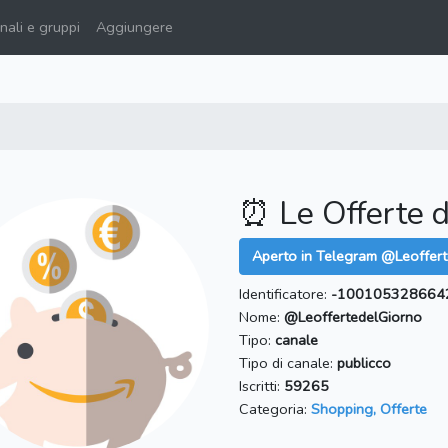
ali e gruppi
Aggiungere
⏰ Le Offerte d
Aperto in Telegram @Leoffer
Identificatore:
-100105328664
Nome:
@LeoffertedelGiorno
Tipo:
canale
Tipo di canale:
publicco
Iscritti:
59265
Categoria:
Shopping, Offerte