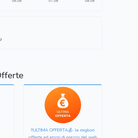
o
fferte
‼️ULTIMA OFFERTA💰- le migliori
offerte ed errori di prezzo del web