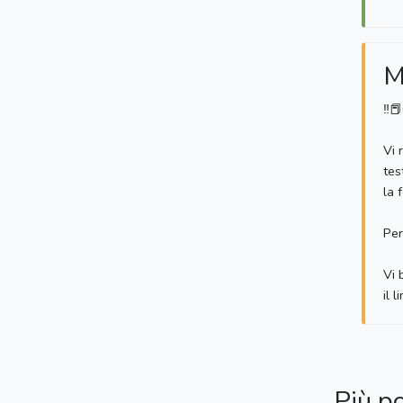
M
‼️
Vi 
tes
la 
Per
Vi 
il 
Più p