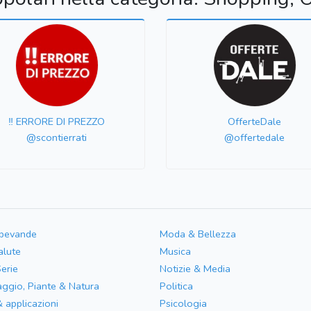
‼️ ERRORE DI PREZZO
OfferteDale
@scontierrati
@offertedale
 bevande
Moda & Bellezza
alute
Musica
Serie
Notizie & Media
aggio, Piante & Natura
Politica
& applicazioni
Psicologia