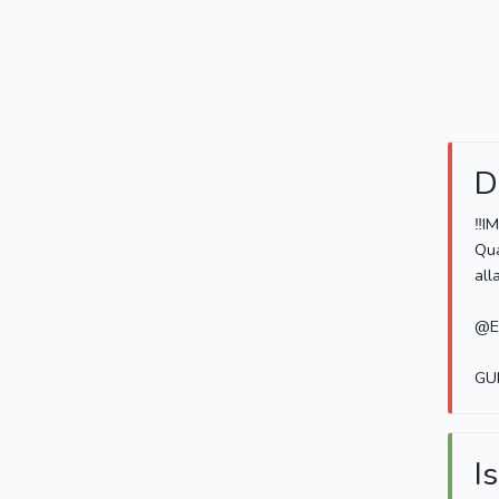
D
‼️
Qua
all
@E
GUI
Is