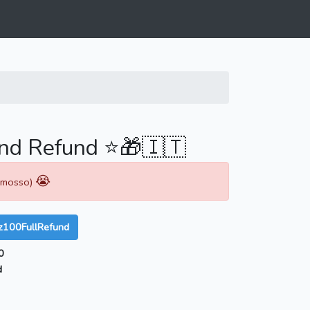
d Refund ⭐️🎁🇮🇹
😭
rimosso)
z100FullRefund
0
d