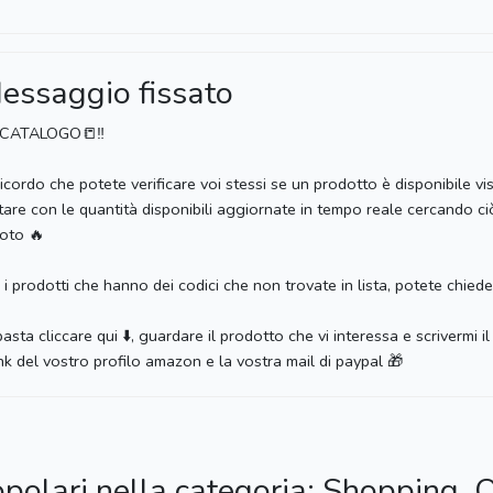
essaggio fissato
CATALOGO📒‼️
ricordo che potete verificare voi stessi se un prodotto è disponibile 
tare con le quantità disponibili aggiornate in tempo reale cercando ci
foto 🔥
 i prodotti che hanno dei codici che non trovate in lista, potete chieder
basta cliccare qui ⬇️, guardare il prodotto che vi interessa e scriverm
link del vostro profilo amazon e la vostra mail di paypal 🎁
opolari nella categoria: Shopping, O