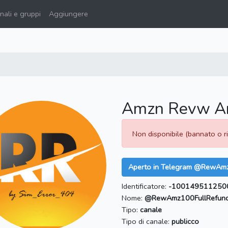
ali e gruppi
Aggiungere
Amzn Revw An
Non disponibile (bannato o 
Aperto in Telegram @RewAm
Identificatore:
-100149511250
Nome:
@RewAmz100FullRefun
Tipo:
canale
Tipo di canale:
publicco