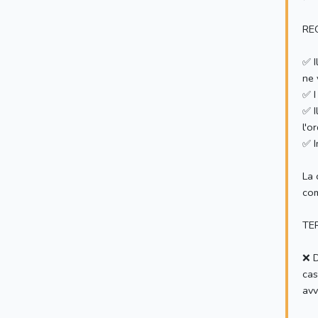
RE
✅ I
ne 
✅ I
✅ I
l'o
✅ I
La 
com
TE
❌ D
cas
avv