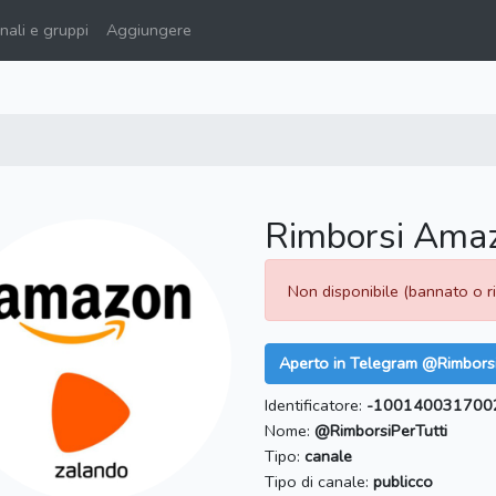
ali e gruppi
Aggiungere
Rimborsi Ama
Non disponibile (bannato o 
Aperto in Telegram @Rimborsi
Identificatore:
-100140031700
Nome:
@RimborsiPerTutti
Tipo:
canale
Tipo di canale:
publicco