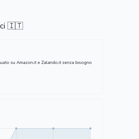
ci 🇮🇹
ttuato su Amazon.it e Zalando.it senza bisogno