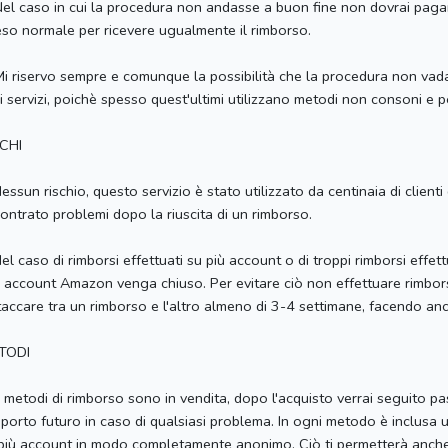
el caso in cui la procedura non andasse a buon fine non dovrai paga
reso normale per ricevere ugualmente il rimborso.
i riservo sempre e comunque la possibilità che la procedura non vada
ri servizi, poichè spesso quest'ultimi utilizzano metodi non consoni e p
CHI
essun rischio, questo servizio è stato utilizzato da centinaia di clien
contrato problemi dopo la riuscita di un rimborso.
el caso di rimborsi effettuati su più account o di troppi rimborsi effett
 account Amazon venga chiuso. Per evitare ciò non effettuare rimborsi
taccare tra un rimborso e l'altro almeno di 3-4 settimane, facendo anc
TODI
I metodi di rimborso sono in vendita, dopo l'acquisto verrai seguito p
porto futuro in caso di qualsiasi problema. In ogni metodo è inclusa 
più account in modo completamente anonimo. Ciò ti permetterà anche di