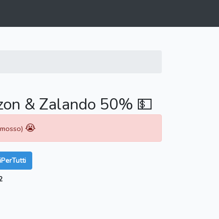
zon & Zalando 50% 💵
😭
rimosso)
PerTutti
2