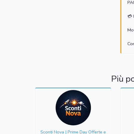
PA
💳 
Mod
Co
Più p
Sconti Nova | Prime Day Offerte e