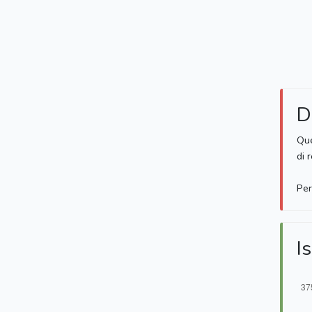
D
Que
di 
Per
Is