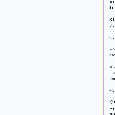
❌ N
il 
❌ M
alt
RIS
🔸N
ris
🔸N
tuo
dis
ME
📋 
sup
su 