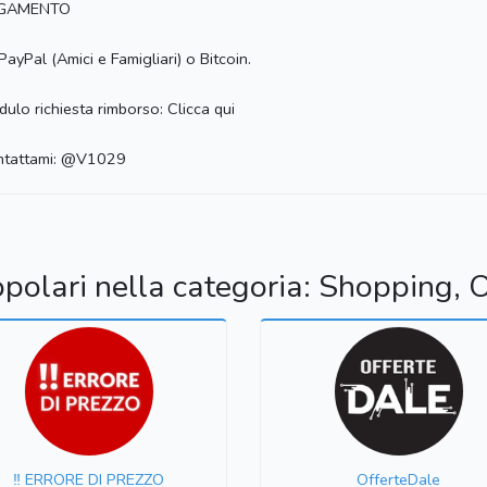
GAMENTO
PayPal (Amici e Famigliari) o Bitcoin.
ulo richiesta rimborso: Clicca qui
ntattami: @V1029
opolari nella categoria: Shopping, O
‼️ ERRORE DI PREZZO
OfferteDale