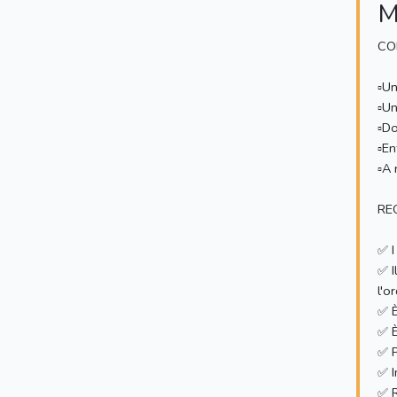
M
CO
▫️U
▫️U
▫️D
▫️E
▫️A
RE
✅ I
✅ I
l'o
✅ È
✅ È
✅ P
✅ I
✅ R