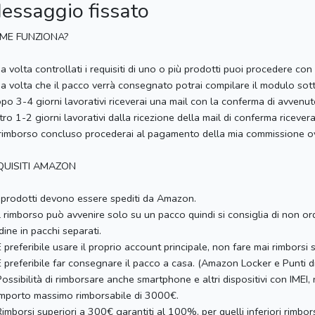
essaggio fissato
ME FUNZIONA?
na volta controllati i requisiti di uno o più prodotti puoi procedere con 
na volta che il pacco verrà consegnato potrai compilare il modulo sotto
opo 3-4 giorni lavorativi riceverai una mail con la conferma di avvenu
ntro 1-2 giorni lavorativi dalla ricezione della mail di conferma ricever
 rimborso concluso procederai al pagamento della mia commissione ov
QUISITI AMAZON
 prodotti devono essere spediti da Amazon.
l rimborso può avvenire solo su un pacco quindi si consiglia di non ordi
rdine in pacchi separati.
 preferibile usare il proprio account principale, non fare mai rimborsi 
 preferibile far consegnare il pacco a casa. (Amazon Locker e Punti di
ossibilità di rimborsare anche smartphone e altri dispositivi con IMEI, 
mporto massimo rimborsabile di 3000€.
imborsi superiori a 300€ garantiti al 100%, per quelli inferiori rimbo