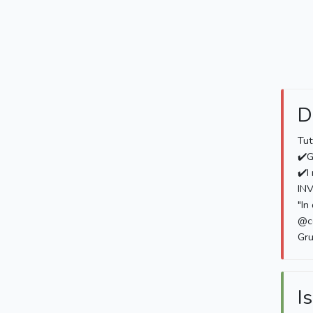
D
Tut
✔️G
✔️I
INV
"In
@c
Gr
Is