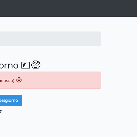
orno 💶🤑
😭
rimosso)
delgiorno
7