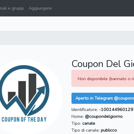
ali e gruppi
Aggiungere
Coupon Del Gi
Non disponibile (bannato o 
Aperto in Telegram @coupon
Identificatore:
-100144960129
Nome:
@coupondelgiorno
Tipo:
canale
Tipo di canale:
publicco