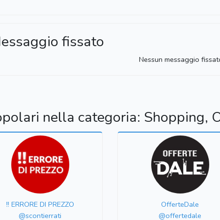
essaggio fissato
Nessun messaggio fissat
opolari nella categoria: Shopping, O
‼️ ERRORE DI PREZZO
OfferteDale
@scontierrati
@offertedale