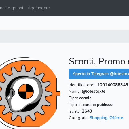
ali e gruppi
Aggiungere
Sconti, Promo
Aperto in Telegram @lotesto
Identificatore:
-100140088349
Nome:
@lotestoxte
Tipo:
canale
Tipo di canale:
publicco
Iscritti:
2643
Categoria:
Shopping, Offerte