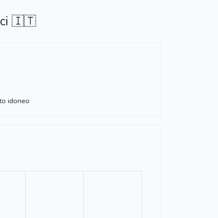
ci 🇮🇹
sto idoneo