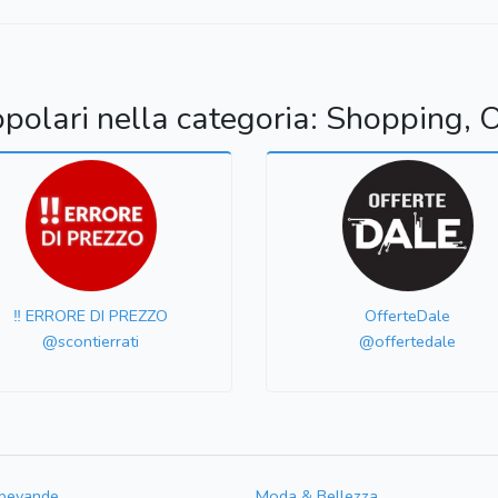
opolari nella categoria: Shopping, O
‼️ ERRORE DI PREZZO
OfferteDale
@scontierrati
@offertedale
 bevande
Moda & Bellezza