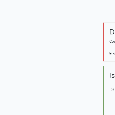
D
Cou
In 
Is