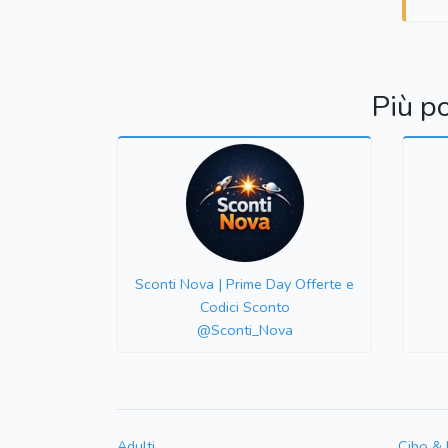
Più p
Sconti Nova | Prime Day Offerte e
Codici Sconto
@Sconti_Nova
Adulti
Cibo &