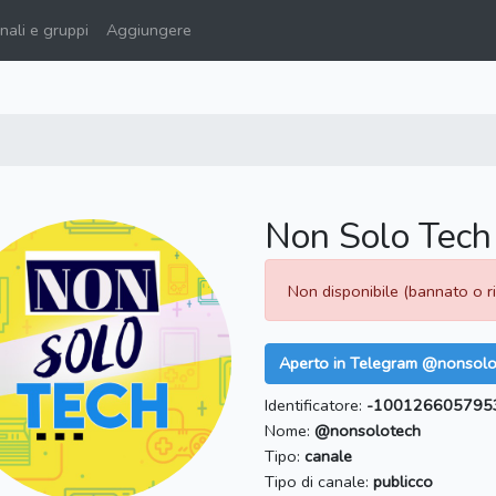
ali e gruppi
Aggiungere
Non Solo Tech
Non disponibile (bannato o 
Aperto in Telegram @nonsolo
Identificatore:
-100126605795
Nome:
@nonsolotech
Tipo:
canale
Tipo di canale:
publicco