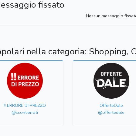
essaggio fissato
Nessun messaggio fissat
opolari nella categoria: Shopping, O
‼️ ERRORE DI PREZZO
OfferteDale
@scontierrati
@offertedale