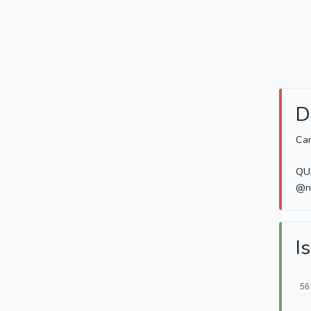
D
Can
QU
@no
Is