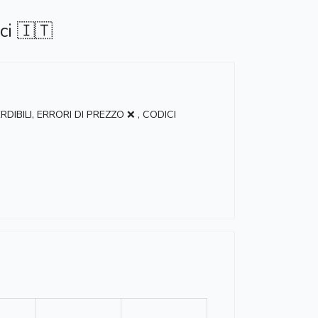
ci 🇮🇹
ERDIBILI, ERRORI DI PREZZO ❌ , CODICI