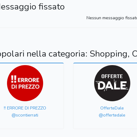
essaggio fissato
Nessun messaggio fissat
opolari nella categoria: Shopping, O
‼️ ERRORE DI PREZZO
OfferteDale
@scontierrati
@offertedale