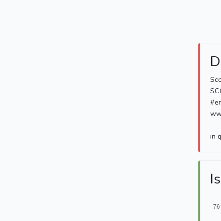
D
Sco
SC
#er
www
in 
Is