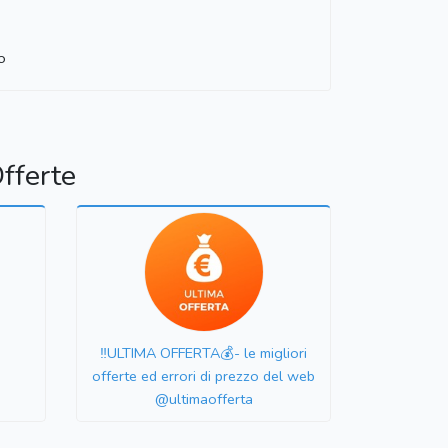
o
fferte
‼️ULTIMA OFFERTA💰- le migliori
offerte ed errori di prezzo del web
@ultimaofferta