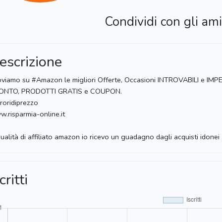
Condividi con gli ami
escrizione
viamo su #Amazon le migliori Offerte, Occasioni INTROVABILI e IMP
ONTO, PRODOTTI GRATIS e COUPON.
roridiprezzo
.risparmia-online.it
qualità di affiliato amazon io ricevo un guadagno dagli acquisti idonei
critti