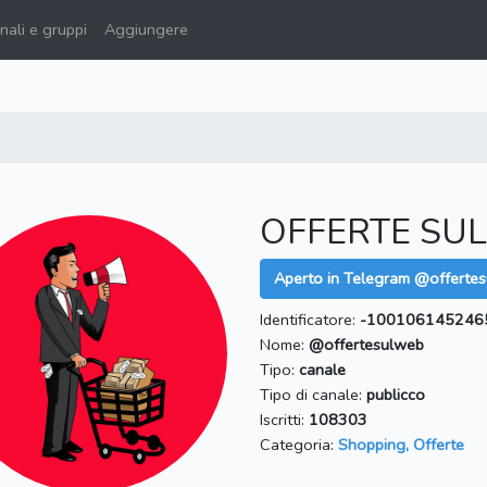
ali e gruppi
Aggiungere
OFFERTE SUL
Aperto in Telegram @offerte
Identificatore:
-100106145246
Nome:
@offertesulweb
Tipo:
canale
Tipo di canale:
publicco
Iscritti:
108303
Categoria:
Shopping, Offerte