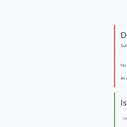
D
Sul
No 
ℹ️I
Is