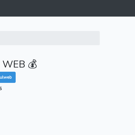
 WEB 💰
sulweb
5