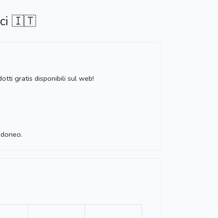
ci 🇮🇹
tti gratis disponibili sul web!
 idoneo.