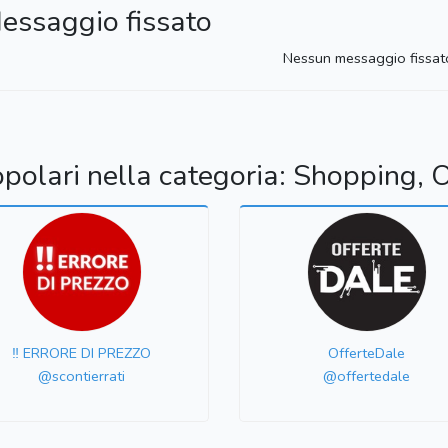
essaggio fissato
Nessun messaggio fissat
opolari nella categoria: Shopping, O
‼️ ERRORE DI PREZZO
OfferteDale
@scontierrati
@offertedale