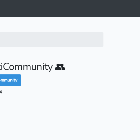
tiCommunity 👥
ommunity
4