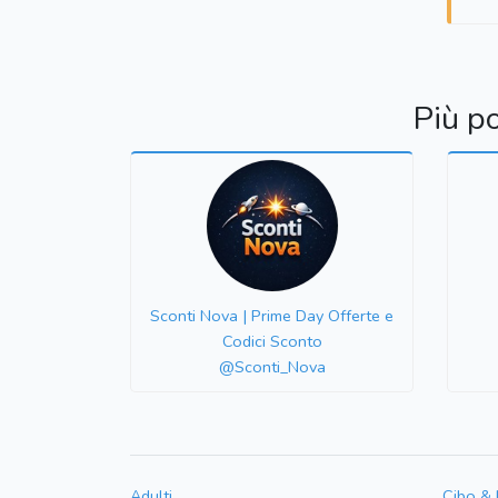
Più p
Sconti Nova | Prime Day Offerte e
Codici Sconto
@Sconti_Nova
Adulti
Cibo &