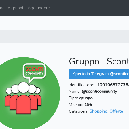
ali e gruppi
Aggiungere
Gruppo | Scon
Aperto in Telegram @scontic
Identificatore:
-100106577736
Nome:
@sconticommunity
Tipo:
gruppo
Membri:
195
Categoria:
Shopping, Offerte