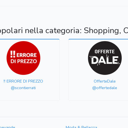
opolari nella categoria: Shopping, O
‼️ ERRORE DI PREZZO
OfferteDale
@scontierrati
@offertedale
 bevande
Moda & Bellezza