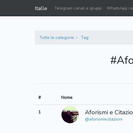
Italle
Telegram canali e gruppi
WhatsApp can
Tutte le categorie
Tag
#Afo
#
Nome
Aforismi e Citazio
1
@aforismiecitazioni