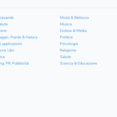
 bevande
Moda & Bellezza
alute
Musica
Serie
Notizie & Media
aggio, Piante & Natura
Politica
& applicazioni
Psicologia
ura, Libri
Religione
ica
Salute
ng, PR, Pubblicità
Scienza & Educazione